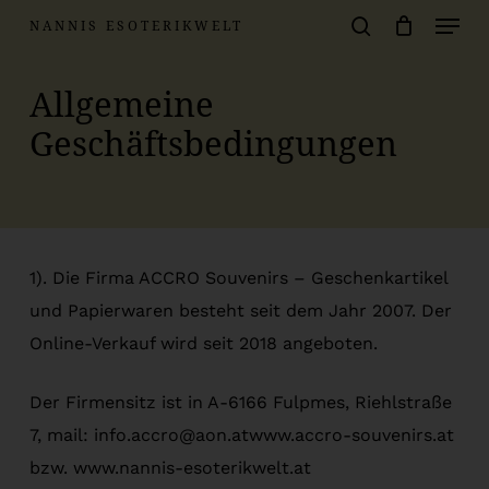
Menu
Skip
NANNIS ESOTERIKWELT
to
Warenkorb
search
Close
Cart
main
Allgemeine
content
Geschäftsbedingungen
1). Die Firma ACCRO Souvenirs – Geschenkartikel
und Papierwaren besteht seit dem Jahr 2007. Der
Online-Verkauf wird seit 2018 angeboten.
Der Firmensitz ist in A-6166 Fulpmes, Riehlstraße
7, mail: info.accro@aon.atwww.accro-souvenirs.at
bzw. www.nannis-esoterikwelt.at