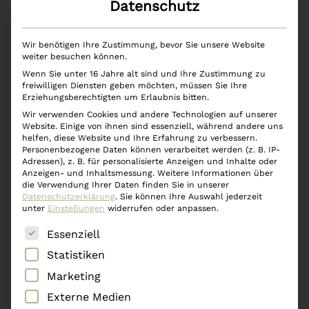
Datenschutz
Innerhalb von Österreich und Deutschland erfolgt
der Versand mit DPD Austria, im restlichen Europa
Wir benötigen Ihre Zustimmung, bevor Sie unsere Website
und Übersee erfolgt der Versand mit der
weiter besuchen können.
Wenn Sie unter 16 Jahre alt sind und Ihre Zustimmung zu
Österreichischen Post AG.
freiwilligen Diensten geben möchten, müssen Sie Ihre
Erziehungsberechtigten um Erlaubnis bitten.
Sollte eine Paketzustellung nicht erfolgreich
Wir verwenden Cookies und andere Technologien auf unserer
Website. Einige von ihnen sind essenziell, während andere uns
verlaufen, weil z.B. das Paket nicht im Paketshop
helfen, diese Website und Ihre Erfahrung zu verbessern.
Personenbezogene Daten können verarbeitet werden (z. B. IP-
abgeholt wurde, und in weiterer Folge wieder an
Adressen), z. B. für personalisierte Anzeigen und Inhalte oder
Anzeigen- und Inhaltsmessung.
Weitere Informationen über
uns retourniert wird, ist eine neuerliche
die Verwendung Ihrer Daten finden Sie in unserer
Datenschutzerklärung
.
Sie können Ihre Auswahl jederzeit
Zustellung selbstverständlich möglich.
unter
Einstellungen
widerrufen oder anpassen.
Diesbezüglich ist jedoch eine Vereinbarung
Es folgt eine Liste der Service-Gruppen, für die eine
Essenziell
bezüglich der Versandkosten zu treffen. Eine
Statistiken
neuerliche Zustellung auf unsere Kosten ist
Marketing
angesichts der Kosten-Situation nicht
Externe Medien
automatisch möglich.