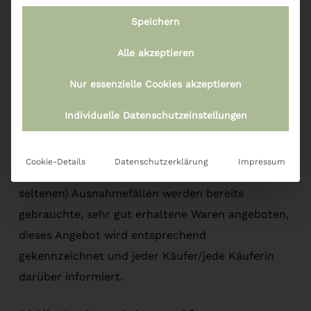
Speichern
Bei geografischer Nähe können die bestellten
Waren selbstverständlich zu den Öffnungszeiten
Alle akzeptieren
im stationären Geschäft abgeholt werden
Nur essenzielle Cookies akzeptieren
(Fulpmes – Riehlstraße 7 oder Neustift –
Schulgasse 36, 9 – 12 und 15 – 18 Uhr).
Individuelle Datenschutzeinstellungen
7.) Es werden ausschließlich neue, ungebrauchte
Cookie-Details
Datenschutzerklärung
Impressum
und original-verpackte Waren verkauft. In (sehr
seltenen) Ausnahmefällen werden bereits
gebrauchte, sehr gut erhaltene Waren angeboten,
dieses Angebot wird entsprechend
gekennzeichnet und jeder Käufer/jede Käuferin
darüber informiert.