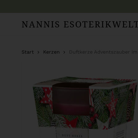
Skip
to
NANNIS ESOTERIKWEL
main
content
Start
Kerzen
Duftkerze Adventszauber im 