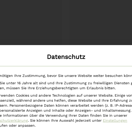
Datenschutz
Weiterlesen
Weiterlesen
groß 12x10cm – Motiv
Kerze groß 12x10cm –
Relax
it´s winter tim
nötigen Ihre Zustimmung, bevor Sie unsere Website weiter besuchen kön
€
25,90
€
25,90
ie unter 16 Jahre alt sind und Ihre Zustimmung zu freiwilligen Diensten
n, müssen Sie Ihre Erziehungsberechtigten um Erlaubnis bitten.
rwenden Cookies und andere Technologien auf unserer Website. Einige vo
ssenziell, während andere uns helfen, diese Website und Ihre Erfahrung z
sern.
Personenbezogene Daten können verarbeitet werden (z. B. IP-Adresse
 personalisierte Anzeigen und Inhalte oder Anzeigen- und Inhaltsmessung.
e Informationen über die Verwendung Ihrer Daten finden Sie in unserer
schutzerklärung
.
Sie können Ihre Auswahl jederzeit unter
Einstellungen
ufen oder anpassen.