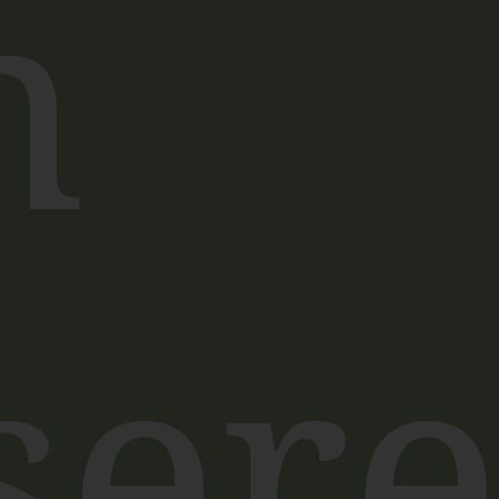
n
ser