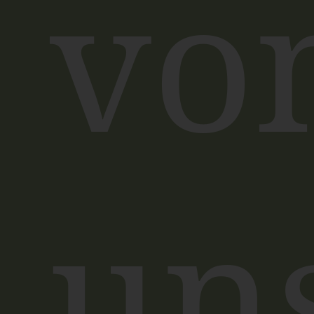
vo
un