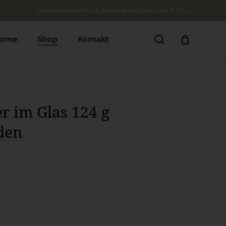
Versandkostenfrei ab einem Bestellwert von € 150,-
b
Close
Cart
search
ome
Shop
Kontakt
r im Glas 124 g
den