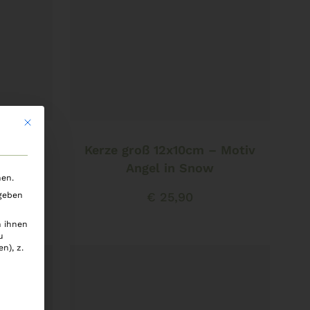
Mit diesem Button wird der Dialog geschlossen. Seine Funktionalität i
Weiterlesen
 Motiv
Kerze groß 12x10cm – Motiv
e
Angel in Snow
nen.
€
25,90
 geben
n ihnen
u
n), z.