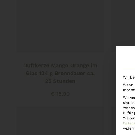
Weiterlesen
Duftkerze Mango Orange im
Kerze 
Glas 124 g Brenndauer ca.
Wir be
25 Stunden
Wenn S
möchte
€
15,90
Wir ve
sind e
verbes
B. für
Weiter
Daten
widerr