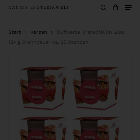
Menu
Skip
NANNIS ESOTERIKWELT
to
Warenkorb
search
Close
Cart
main
Start
Kerzen
Duftkerze Bratapfel im Glas
content
124 g Brenndauer ca. 25 Stunden