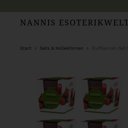
Skip
to
NANNIS ESOTERIKWEL
main
content
Start
Sets & Kollektionen
Duftkerzen Set 