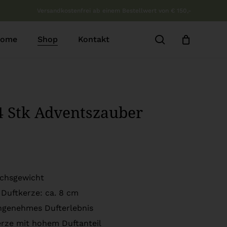
Versandkostenfrei ab einem Bestellwert von € 150,-
b
Close
Cart
search
ome
Shop
Kontakt
4 Stk Adventszauber
achsgewicht
 Duftkerze: ca. 8 cm
angenehmes Dufterlebnis
erze mit hohem Duftanteil