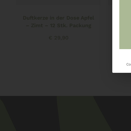
In den Warenkorb
Duftkerze in der Dose Apfel
Duft
– Zimt – 12 Stk. Packung
€
29,90
Co