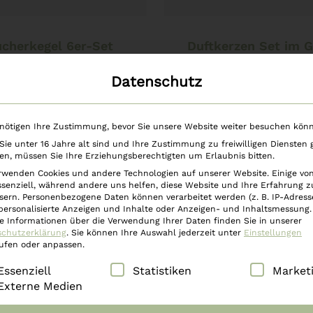
In den Warenkorb
In den Warenkorb
cherkegel 6er-Set
Duftkerzen Set im G
Lavendel
Stk Vanille – Zi
Datenschutz
€
29,90
€
29,90
nötigen Ihre Zustimmung, bevor Sie unsere Website weiter besuchen kön
ie unter 16 Jahre alt sind und Ihre Zustimmung zu freiwilligen Diensten
n, müssen Sie Ihre Erziehungsberechtigten um Erlaubnis bitten.
rwenden Cookies und andere Technologien auf unserer Website. Einige vo
ssenziell, während andere uns helfen, diese Website und Ihre Erfahrung z
sern.
Personenbezogene Daten können verarbeitet werden (z. B. IP-Adresse
 personalisierte Anzeigen und Inhalte oder Anzeigen- und Inhaltsmessung.
e Informationen über die Verwendung Ihrer Daten finden Sie in unserer
schutzerklärung
.
Sie können Ihre Auswahl jederzeit unter
Einstellungen
ufen oder anpassen.
lgt eine Liste der Service-Gruppen, für die eine Einwilli
Essenziell
Statistiken
Market
Externe Medien