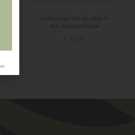
In den Warenkorb
hten 3
Duftkerzen Set im Glas 4
ndl-
Stk Winterfrüchte
rchen
€
29,90
sum