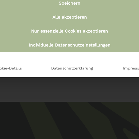
Speichern
Weiterlesen
Weiterlesen
Alle akzeptieren
kerzen Set im Glas 4
Duftöle Set Weihnac
Stk Apfel – Zimt
Mandarine, Christki
Nur essenzielle Cookies akzeptieren
Duft, Weihnachtsmä
€
29,90
u.a.
Individuelle Datenschutzeinstellungen
€
29,90
okie-Details
Datenschutzerklärung
Impres