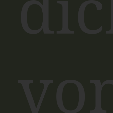
dic
vo