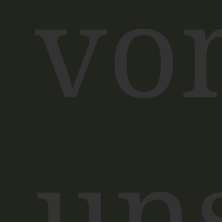
vo
un