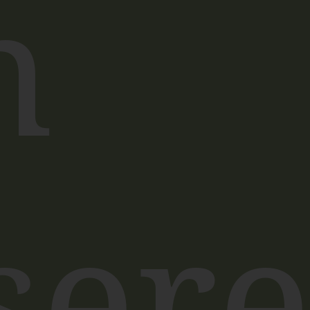
n
ser