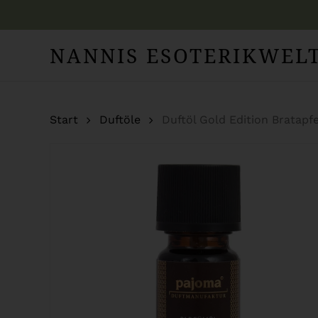
Skip
to
NANNIS ESOTERIKWEL
main
content
Start
Duftöle
Duftöl Gold Edition Bratapfe