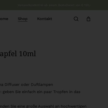
Versandkostenfrei ab einem Bestellwert von € 150,-
b
Close
Cart
search
ome
Shop
Kontakt
tapfel 10ml
oma Diffuser oder Duftlampen
 geben Sie einfach ein paar Tropfen in das
inden Sie eine große Auswahl an hochwertigen