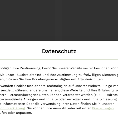
Datenschutz
In den Warenkorb
In den Warenkorb
nötigen Ihre Zustimmung, bevor Sie unsere Website weiter besuchen kön
töl Modern Edition
Duftöl Modern Edi
ie unter 16 Jahre alt sind und Ihre Zustimmung zu freiwilligen Diensten
ihnachtsduft 10ml
Sandelholz & Amber
n, müssen Sie Ihre Erziehungsberechtigten um Erlaubnis bitten.
rwenden Cookies und andere Technologien auf unserer Website. Einige vo
€
9,90
€
9,90
ssenziell, während andere uns helfen, diese Website und Ihre Erfahrung z
sern.
Personenbezogene Daten können verarbeitet werden (z. B. IP-Adresse
 personalisierte Anzeigen und Inhalte oder Anzeigen- und Inhaltsmessung.
e Informationen über die Verwendung Ihrer Daten finden Sie in unserer
schutzerklärung
.
Sie können Ihre Auswahl jederzeit unter
Einstellungen
ufen oder anpassen.