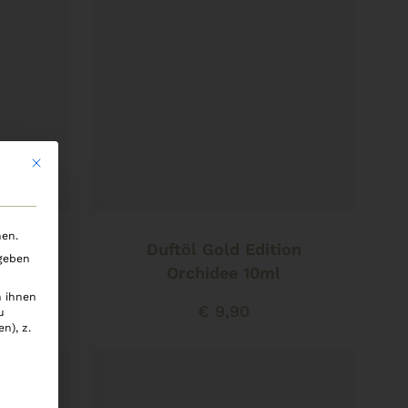
Mit diesem Button wird der Dialog geschlossen. Seine Funktionalität i
In den Warenkorb
nen.
tion
Duftöl Gold Edition
 geben
 10ml
Orchidee 10ml
n ihnen
€
9,90
u
n), z.