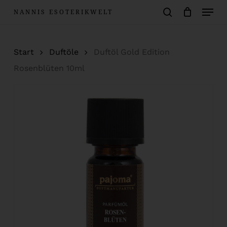
Menu
Skip
NANNIS ESOTERIKWELT
to
Warenkorb
search
Close
Cart
main
Start
Duftöle
Duftöl Gold Edition
content
Rosenblüten 10ml