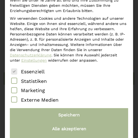
Wenn Sie unter 16 Jahre alt sind und Ihre Zustimmung zu
freiwilligen Diensten geben möchten, müssen Sie Ihre
Erziehungsberechtigten um Erlaubnis bitten.
Wir verwenden Cookies und andere Technologien auf unserer
Website. Einige von ihnen sind essenziell, während andere uns
helfen, diese Website und Ihre Erfahrung zu verbessern.
Personenbezogene Daten können verarbeitet werden (z. B. IP-
Adressen), z. B. für personalisierte Anzeigen und Inhalte oder
Anzeigen- und Inhaltsmessung.
Weitere Informationen über
die Verwendung Ihrer Daten finden Sie in unserer
Datenschutzerklärung
.
Sie können Ihre Auswahl jederzeit
unter
Einstellungen
widerrufen oder anpassen.
Es folgt eine Liste der Service-Gruppen, für die eine
Essenziell
In den Warenkorb
Statistiken
Marketing
Duftöl Gold Edition Lavendel 10ml
Externe Medien
€
9,90
Speichern
Alle akzeptieren