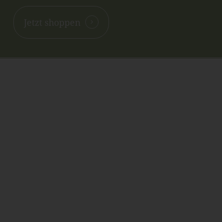
Jetzt shoppen
Kontakt
NANNIS-ESOTERIKWELT
Inh. Renate Oberthanner
Riehlstraße 7
A-6166 Fulpmes
Tel. +43 676 39 56 191