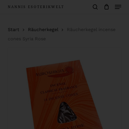
Menu
Skip
NANNIS ESOTERIKWELT
to
Warenkorb
search
Close
Cart
main
Start
Räucherkegel
Räucherkegel incense
content
cones Syria Rose