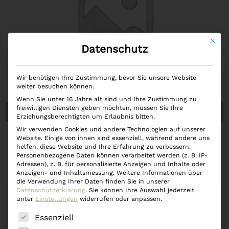
Mit di
Datenschutz
Wir benötigen Ihre Zustimmung, bevor Sie unsere Website
weiter besuchen können.
Wenn Sie unter 16 Jahre alt sind und Ihre Zustimmung zu
freiwilligen Diensten geben möchten, müssen Sie Ihre
In den Warenkorb
Erziehungsberechtigten um Erlaubnis bitten.
Wir verwenden Cookies und andere Technologien auf unserer
Website. Einige von ihnen sind essenziell, während andere uns
Räucherkegel incense cones Snow Musk
helfen, diese Website und Ihre Erfahrung zu verbessern.
Personenbezogene Daten können verarbeitet werden (z. B. IP-
€
7,59
Adressen), z. B. für personalisierte Anzeigen und Inhalte oder
Anzeigen- und Inhaltsmessung.
Weitere Informationen über
die Verwendung Ihrer Daten finden Sie in unserer
Datenschutzerklärung
.
Sie können Ihre Auswahl jederzeit
unter
Einstellungen
widerrufen oder anpassen.
Es folgt eine Liste der Service-Gruppen, für die eine
Essenziell