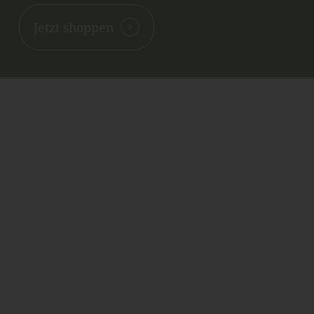
Jetzt shoppen
Kontakt
NANNIS-ESOTERIKWELT
Inh. Renate Oberthanner
Riehlstraße 7
A-6166 Fulpmes
Tel. +43 676 39 56 191