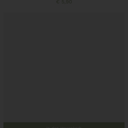
€
5,90
In den Warenkorb