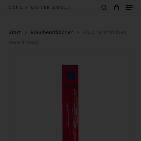
Menu
Skip
NANNIS ESOTERIKWELT
to
Warenkorb
search
Close
Cart
main
Start
Räucherstäbchen
Räucherstäbchen
content
Desert Rose