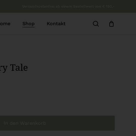
Versandkostenfrei ab einem Bestellwert von € 150,-
b
Close
Cart
search
ome
Shop
Kontakt
ry Tale
In den Warenkorb