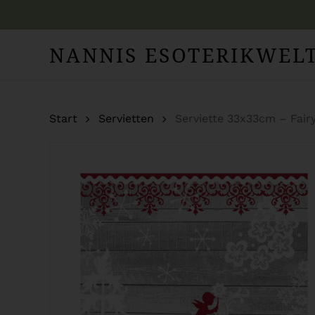
Skip
to
NANNIS ESOTERIKWEL
main
content
Start
Servietten
Serviette 33x33cm – Fairy