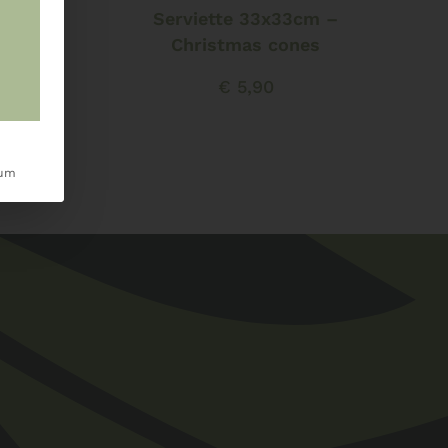
 Relax
Serviette 33x33cm –
Christmas cones
€
5,90
sum