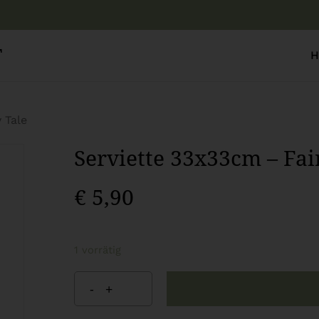
Warenkor
T
H
 Tale
Serviette 33x33cm – Fai
€
5,90
1 vorrätig