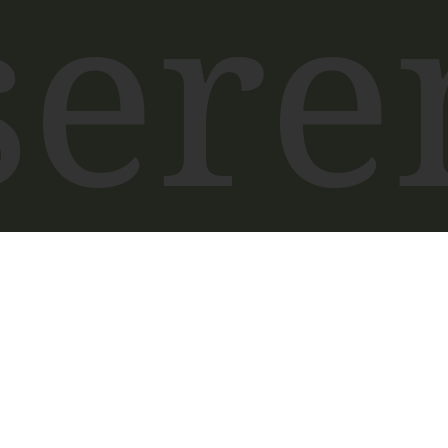
sere
uisi