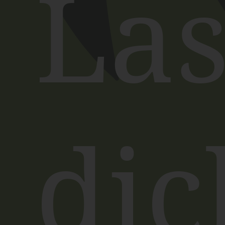
Las
dic