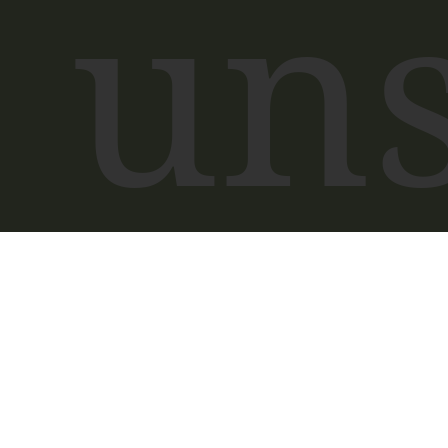
un
exq