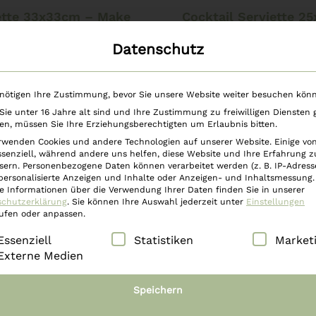
In den Warenkorb
In den Warenkorb
ette 33x33cm – Make
Cocktail Serviette 2
a wish
– Christmas con
Datenschutz
€
5,90
€
5,90
nötigen Ihre Zustimmung, bevor Sie unsere Website weiter besuchen kön
ie unter 16 Jahre alt sind und Ihre Zustimmung zu freiwilligen Diensten
n, müssen Sie Ihre Erziehungsberechtigten um Erlaubnis bitten.
rwenden Cookies und andere Technologien auf unserer Website. Einige vo
ssenziell, während andere uns helfen, diese Website und Ihre Erfahrung z
sern.
Personenbezogene Daten können verarbeitet werden (z. B. IP-Adresse
 personalisierte Anzeigen und Inhalte oder Anzeigen- und Inhaltsmessung.
e Informationen über die Verwendung Ihrer Daten finden Sie in unserer
schutzerklärung
.
Sie können Ihre Auswahl jederzeit unter
Einstellungen
ufen oder anpassen.
lgt eine Liste der Service-Gruppen, für die eine Einwilli
Essenziell
Statistiken
Market
Externe Medien
Speichern
In den Warenkorb
In den Warenkorb