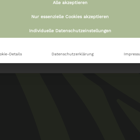
Alle akzeptieren
ail Serviette 25x25cm
Serviette 33x33cm –
– Make a wish
Nur essenzielle Cookies akzeptieren
€
5,90
€
5,90
Individuelle Datenschutzeinstellungen
okie-Details
Datenschutzerklärung
Impres