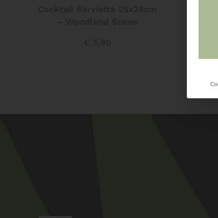
Cocktail Serviette 25x25cm
Cockt
– Woodland Scene
€
5,90
Co