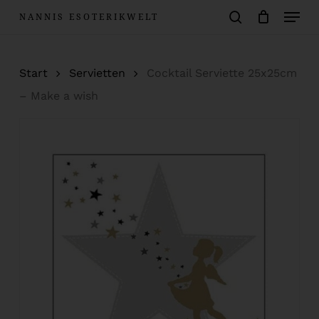
Menu
Skip
NANNIS ESOTERIKWELT
to
Warenkorb
search
Close
Cart
main
Start
Servietten
Cocktail Serviette 25x25cm
content
– Make a wish