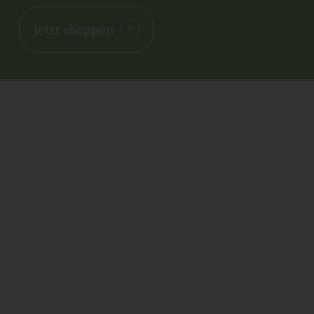
Jetzt shoppen
Kontakt
NANNIS-ESOTERIKWELT
Inh. Renate Oberthanner
Riehlstraße 7
A-6166 Fulpmes
Tel. +43 676 39 56 191