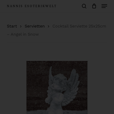
Menu
Skip
NANNIS ESOTERIKWELT
to
Warenkorb
search
Close
Cart
main
Start
Servietten
Cocktail Serviette 25x25cm
content
– Angel in Snow