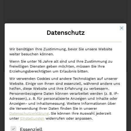
Mit di
Datenschutz
Wir benötigen Ihre Zustimmung, bevor Sie unsere Website
weiter besuchen können.
Wenn Sie unter 16 Jahre alt sind und Ihre Zustimmung zu
In den Warenkorb
freiwilligen Diensten geben möchten, müssen Sie Ihre
Erziehungsberechtigten um Erlaubnis bitten.
Wir verwenden Cookies und andere Technologien auf unserer
Serviette 33x33cm – Relax
Website. Einige von ihnen sind essenziell, während andere uns
helfen, diese Website und Ihre Erfahrung zu verbessern.
Personenbezogene Daten können verarbeitet werden (z. B. IP-
€
5,90
Adressen), z. B. für personalisierte Anzeigen und Inhalte oder
Anzeigen- und Inhaltsmessung.
Weitere Informationen über
die Verwendung Ihrer Daten finden Sie in unserer
Datenschutzerklärung
.
Sie können Ihre Auswahl jederzeit
unter
Einstellungen
widerrufen oder anpassen.
Es folgt eine Liste der Service-Gruppen, für die eine
Essenziell