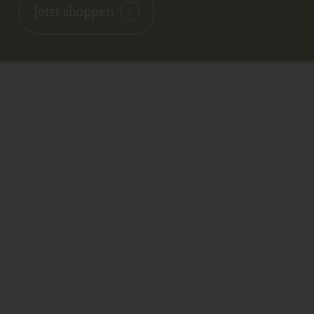
Jetzt shoppen
Kontakt
NANNIS-ESOTERIKWELT
Inh. Renate Oberthanner
Riehlstraße 7
A-6166 Fulpmes
Tel. +43 676 39 56 191
E-Mail: info@nannis-esoterikwelt.at