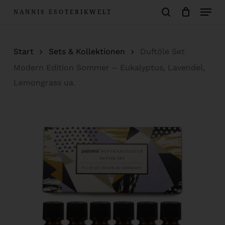
Menu
Skip
NANNIS ESOTERIKWELT
to
Warenkorb
search
Close
Cart
main
Start
Sets & Kollektionen
Duftöle Set
content
Modern Edition Sommer – Eukalyptus, Lavendel,
Lemongrass ua.