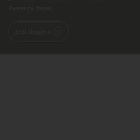
Passende dabei!
Jetzt shoppen
Kontakt
NANNIS-ESOTERIKWELT
Inh. Renate Oberthanner
Riehlstraße 7
A-6166 Fulpmes