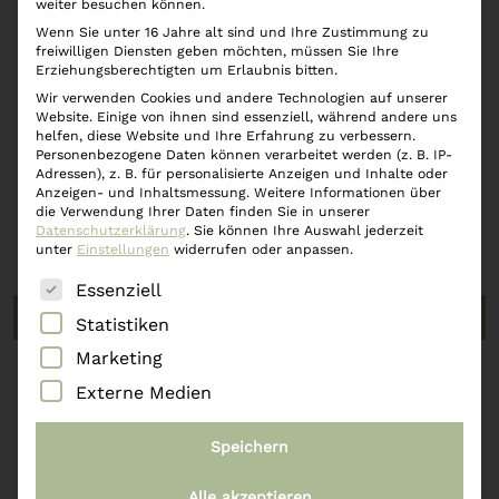
weiter besuchen können.
Wenn Sie unter 16 Jahre alt sind und Ihre Zustimmung zu
freiwilligen Diensten geben möchten, müssen Sie Ihre
Erziehungsberechtigten um Erlaubnis bitten.
Wir verwenden Cookies und andere Technologien auf unserer
Website. Einige von ihnen sind essenziell, während andere uns
helfen, diese Website und Ihre Erfahrung zu verbessern.
Personenbezogene Daten können verarbeitet werden (z. B. IP-
Adressen), z. B. für personalisierte Anzeigen und Inhalte oder
Anzeigen- und Inhaltsmessung.
Weitere Informationen über
die Verwendung Ihrer Daten finden Sie in unserer
Datenschutzerklärung
.
Sie können Ihre Auswahl jederzeit
unter
Einstellungen
widerrufen oder anpassen.
Es folgt eine Liste der Service-Gruppen, für die eine
Essenziell
Weiterlesen
Statistiken
Marketing
Duftkerzen Set im Glas 4 Stk Pfirsich
Externe Medien
€
29,90
Speichern
Alle akzeptieren