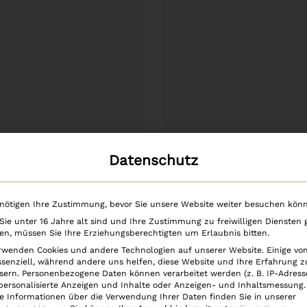
Datenschutz
nötigen Ihre Zustimmung, bevor Sie unsere Website weiter besuchen kön
Weiterlesen
In den Warenkorb
herkegel – Set – 2
Duftkerzen Set im G
ie unter 16 Jahre alt sind und Ihre Zustimmung zu freiwilligen Diensten
n, müssen Sie Ihre Erziehungsberechtigten um Erlaubnis bitten.
Patchouli á 14 Kegel
Stk Weihnachtsd
rwenden Cookies und andere Technologien auf unserer Website. Einige vo
ssenziell, während andere uns helfen, diese Website und Ihre Erfahrung z
€
12,90
€
29,90
sern.
Personenbezogene Daten können verarbeitet werden (z. B. IP-Adresse
 personalisierte Anzeigen und Inhalte oder Anzeigen- und Inhaltsmessung.
e Informationen über die Verwendung Ihrer Daten finden Sie in unserer