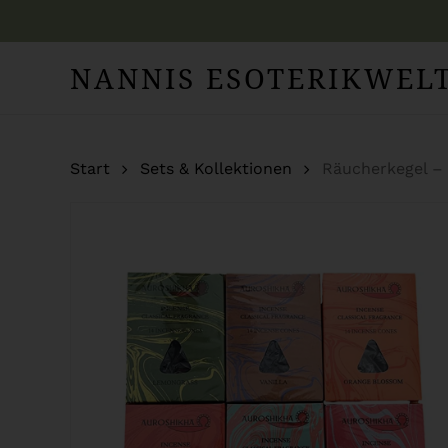
Skip
to
NANNIS ESOTERIKWEL
main
content
Start
Sets & Kollektionen
Räucherkegel – 