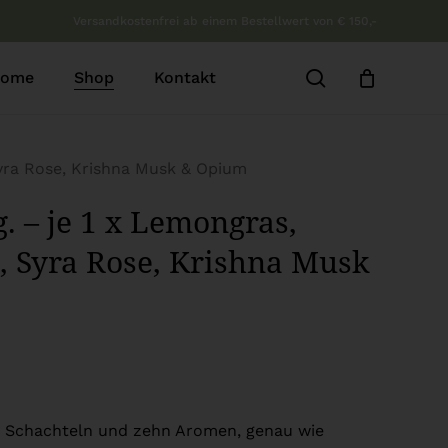
Versandkostenfrei ab einem Bestellwert von € 150,-
b
Close
Cart
search
ome
Shop
Kontakt
Syra Rose, Krishna Musk & Opium
. – je 1 x Lemongras,
, Syra Rose, Krishna Musk
n Schachteln und zehn Aromen, genau wie