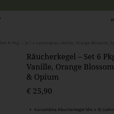
Warenkor
T
H
Set 6 Pkg. – je 1 x Lemongras, Vanille, Orange Blossom, 
Räucherkegel – Set 6 Pkg
Vanille, Orange Blossom
& Opium
€
25,90
Auroshikha Räucherkegel Mix x 10 (zeh