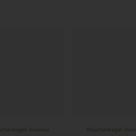
In den Warenkorb
In den Warenkorb
cherkegel incense
Räucherkegel ince