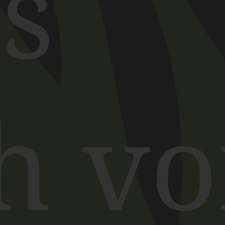
s
h
vo