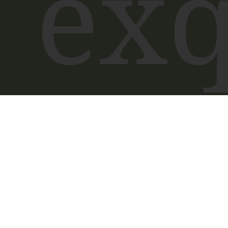
exq
Dü