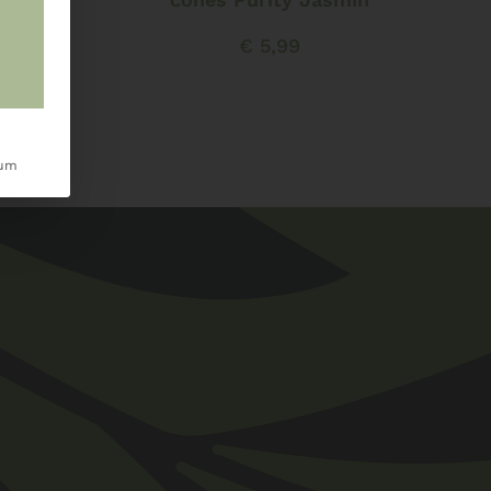
€
5,99
sum