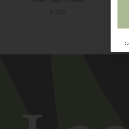
€
7,59
Co