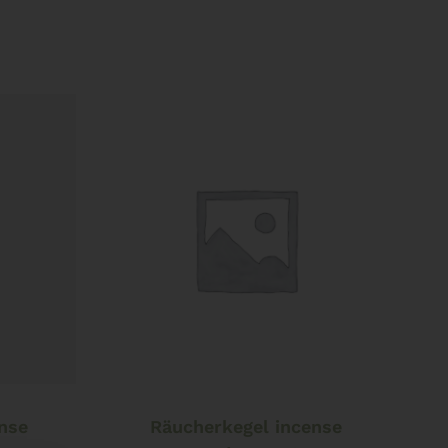
In den Warenkorb
nse
Räucherkegel incense