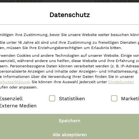
cones Patchouli
cones Syria Ros
Datenschutz
€
5,99
€
5,99
nötigen Ihre Zustimmung, bevor Sie unsere Website weiter besuchen kön
ie unter 16 Jahre alt sind und Ihre Zustimmung zu freiwilligen Diensten
n, müssen Sie Ihre Erziehungsberechtigten um Erlaubnis bitten.
rwenden Cookies und andere Technologien auf unserer Website. Einige vo
ssenziell, während andere uns helfen, diese Website und Ihre Erfahrung z
sern.
Personenbezogene Daten können verarbeitet werden (z. B. IP-Adresse
 personalisierte Anzeigen und Inhalte oder Anzeigen- und Inhaltsmessung.
e Informationen über die Verwendung Ihrer Daten finden Sie in unserer
schutzerklärung
.
Sie können Ihre Auswahl jederzeit unter
Einstellungen
ufen oder anpassen.
lgt eine Liste der Service-Gruppen, für die eine Einwilli
Essenziell
Statistiken
Market
Externe Medien
Speichern
In den Warenkorb
In den Warenkorb
cherkegel incense
Räucherkegel ince
Alle akzeptieren
cones Oceans
cones Orange Blo