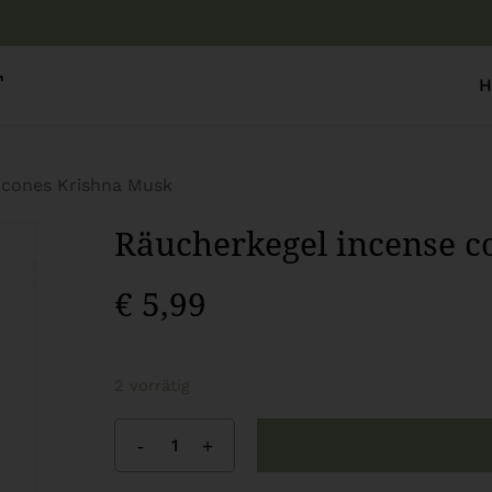
Warenkor
T
H
 cones Krishna Musk
Räucherkegel incense c
€
5,99
2 vorrätig