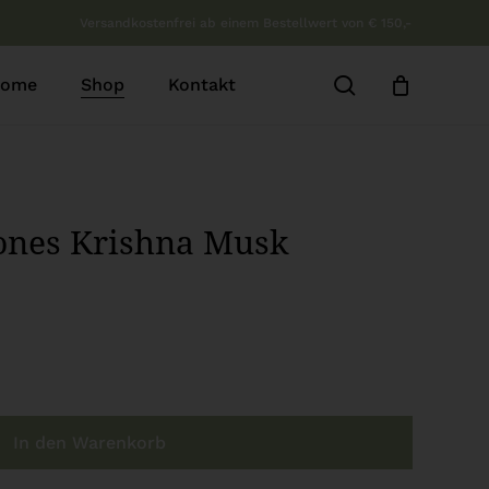
Versandkostenfrei ab einem Bestellwert von € 150,-
b
Close
Cart
search
ome
Shop
Kontakt
ones Krishna Musk
In den Warenkorb