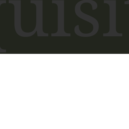
uisi
ften