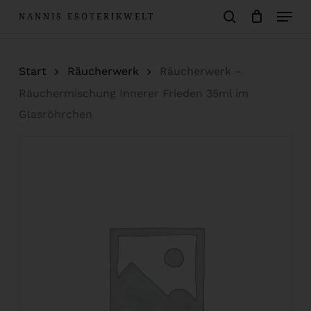
Menu
Skip
NANNIS ESOTERIKWELT
to
Warenkorb
search
Close
Cart
main
Start
Räucherwerk
Räucherwerk –
content
Räuchermischung Innerer Frieden 35ml im
Glasröhrchen