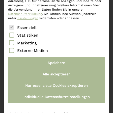
Adressen), z. B. für personalisierte Anzeigen und Inhalte oder
Räucherwerk – Räuchermischung Klare
Anzeigen- und Inhaltsmessung.
Weitere Informationen über
die Verwendung Ihrer Daten finden Sie in unserer
Gedanken 35ml im Glasröhrchen
Datenschutzerklärung
.
Sie können Ihre Auswahl jederzeit
unter
Einstellungen
widerrufen oder anpassen.
€
19,90
Es folgt eine Liste der Service-Gruppen, für die eine
Essenziell
Statistiken
Marketing
Externe Medien
Speichern
Alle akzeptieren
Nur essenzielle Cookies akzeptieren
Individuelle Datenschutzeinstellungen