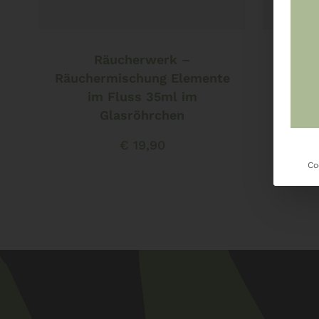
In den Warenkorb
Räucherwerk –
Rä
Räuchermischung Elemente
im Fluss 35ml im
Glasröhrchen
€
19,90
Co