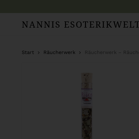
Skip
to
NANNIS ESOTERIKWEL
main
content
Start
Räucherwerk
Räucherwerk – Räuche