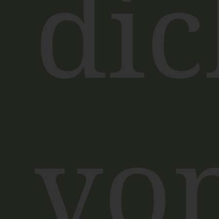
dic
vo