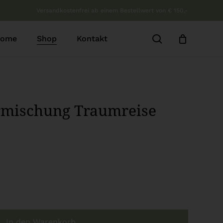
Versandkostenfrei ab einem Bestellwert von € 150,-
b
Close
Cart
search
ome
Shop
Kontakt
rmischung Traumreise
In den Warenkorb