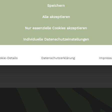
Speichern
In den Warenkorb
In den Warenkorb
Alle akzeptieren
ucherkohle 33mm
Räucherwerk –
Räuchermischung Rei
Nur essenzielle Cookies akzeptieren
€
9,90
35ml im Glasröhr
Individuelle Datenschutzeinstellungen
€
19,90
okie-Details
Datenschutzerklärung
Impres