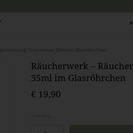
Warenkor
T
H
rmischung Traumreise 35ml im Glasröhrchen
Räucherwerk – Räuche
35ml im Glasröhrchen
€
19,90
1 vorrätig