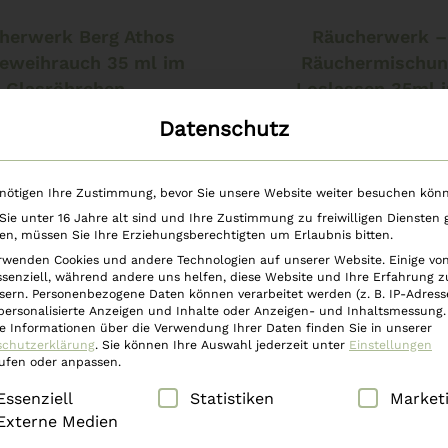
In den Warenkorb
In den Warenkorb
herwerk Berg Athos
Räucherwerk –
eweihrauch 35 ml im
Räuchermischun
Glasröhrchen
Loslassen 35ml 
Glasröhrchen
Datenschutz
€
19,90
€
19,90
nötigen Ihre Zustimmung, bevor Sie unsere Website weiter besuchen kön
ie unter 16 Jahre alt sind und Ihre Zustimmung zu freiwilligen Diensten
n, müssen Sie Ihre Erziehungsberechtigten um Erlaubnis bitten.
rwenden Cookies und andere Technologien auf unserer Website. Einige vo
ssenziell, während andere uns helfen, diese Website und Ihre Erfahrung z
sern.
Personenbezogene Daten können verarbeitet werden (z. B. IP-Adresse
 personalisierte Anzeigen und Inhalte oder Anzeigen- und Inhaltsmessung.
e Informationen über die Verwendung Ihrer Daten finden Sie in unserer
schutzerklärung
.
Sie können Ihre Auswahl jederzeit unter
Einstellungen
ufen oder anpassen.
lgt eine Liste der Service-Gruppen, für die eine Einwilli
Essenziell
Statistiken
Market
Externe Medien