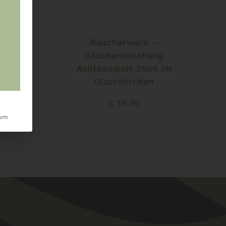
Weiterlesen
Räucherwerk –
nigung
Räuchermischung
chen
Achtsamkeit 35ml im
Glasröhrchen
€
19,90
sum